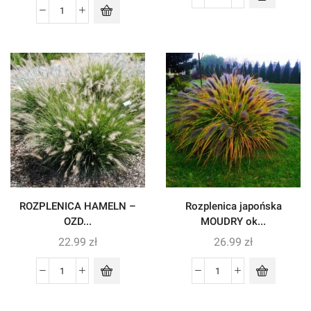
ROZPLENICA HAMELN –
Rozplenica japońska
OZD...
MOUDRY ok...
22.99
zł
26.99
zł