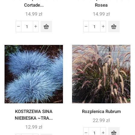
Cortade...
Rosea
14.99
zł
14.99
zł
KOSTRZEWA SINA
Rozplenica Rubrum
NIEBIESKA ~TRA...
22.99
zł
12.99
zł