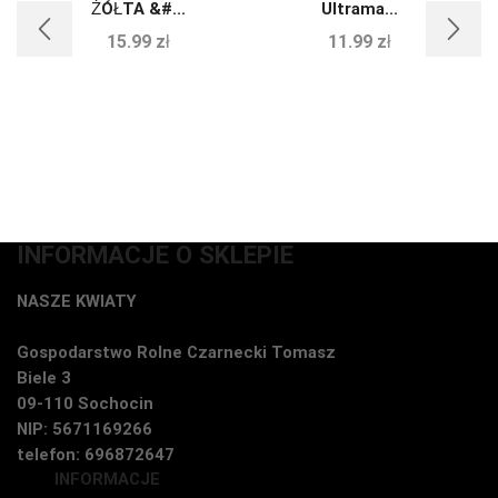
ŻÓŁTA &#...
Ultrama...
15.99
zł
11.99
zł
INFORMACJE O SKLEPIE
NASZE KWIATY
Gospodarstwo Rolne Czarnecki Tomasz
Biele 3
09-110 Sochocin
NIP: 5671169266
telefon: 696872647
INFORMACJE