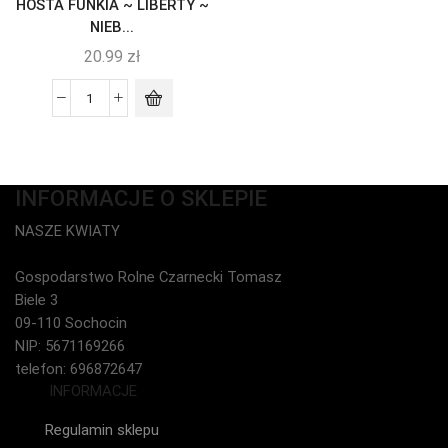
HOSTA FUNKIA ~ LIBERTY ~
NIEB...
20.99
zł
INFORMACJE O SKLEPIE
NASZE KWIATY
Gospodarstwo Rolne Czarnecki Tomasz
Biele 3
09-110 Sochocin
NIP: 5671169266
telefon: 696872647
INFORMACJE
Regulamin sklepu