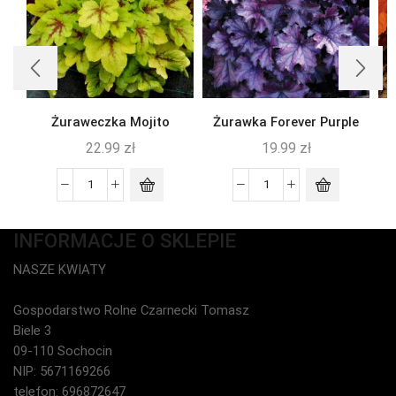
Żuraweczka Mojito
Żurawka Forever Purple
22.99
zł
19.99
zł
INFORMACJE O SKLEPIE
NASZE KWIATY
Gospodarstwo Rolne Czarnecki Tomasz
Biele 3
09-110 Sochocin
NIP: 5671169266
telefon: 696872647