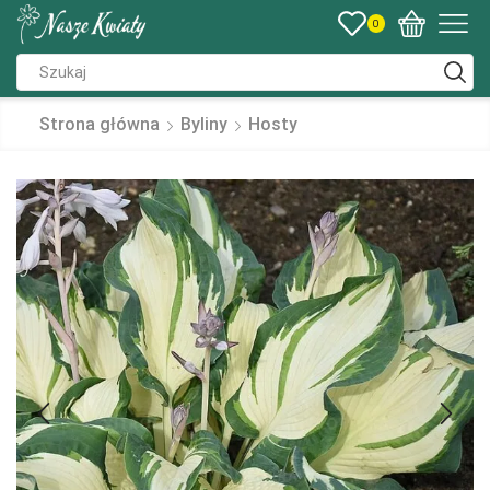
0
Strona główna
Byliny
Hosty