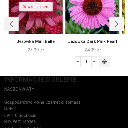
WYPRZEDANE
Jeżówka Mini Belle
Jeżówka Dark Pink Pearl
23.99
zł
24.99
zł
INFORMACJE O SKLEPIE
NASZE KWIATY
Gospodarstwo Rolne Czarnecki Tomasz
Biele 3
09-110 Sochocin
NIP: 5671169266