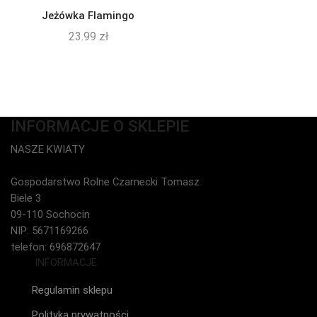
Jeżówka Flamingo
23.99
zł
INFORMACJE O SKLEPIE
NASZE KWIATY
Gospodarstwo Rolne Czarnecki Tomasz
Biele 3
09-110 Sochocin
NIP: 5671169266
telefon: 696872647
INFORMACJE
Regulamin sklepu
Polityka prywatności