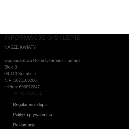
INFORMACJE O SKLEPIE
NASZE KWIATY
Gospodarstwo Rolne Czarnecki Tomasz
Biele 3
09-110 Sochocin
NIP: 5671169266
telefon: 696872647
INFORMACJE
Regulamin sklepu
Polityka prywatności
Reklamacje